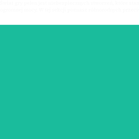
Świat gry pełen jest niebezpiecznych stworzeń, które sta
ogromnej mocy. W tej sekcji poznasz różnorodnych przeciw
Pradawna