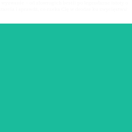
 wyzwanie – od złowrogich bestii po legendarne istoty o
 starcia i sprawdź, co czeka Cię w drodze ku zwycięstwu!
czeństwo.