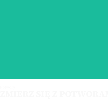
Tajemni
Potwory
ZMIERZ SIĘ Z POTWORA