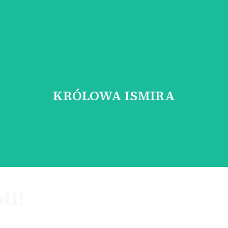
KRÓLOWA ISMIRA
cza i fascynująca kobieta, która niespodziewanie pojawiła się na
KRÓLOWA ISMIRA
Poznaj postać
MI!