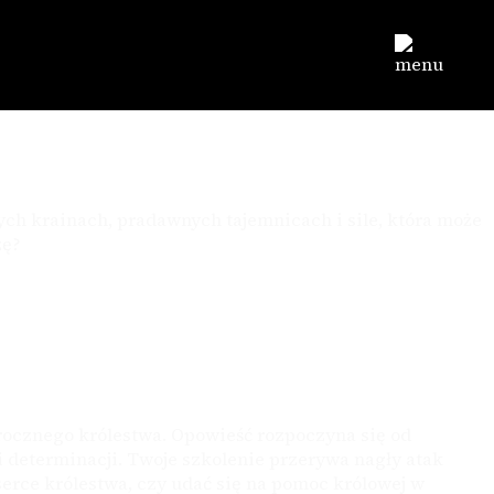
ych krainach, pradawnych tajemnicach i sile, która może
zę?
rocznego królestwa. Opowieść rozpoczyna się od
i determinacji. Twoje szkolenie przerywa nagły atak
serce królestwa, czy udać się na pomoc królowej w