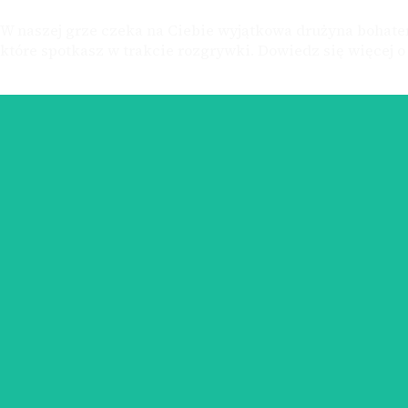
W naszej grze czeka na Ciebie wyjątkowa drużyna bohateró
które spotkasz w trakcie rozgrywki. Dowiedz się więcej o