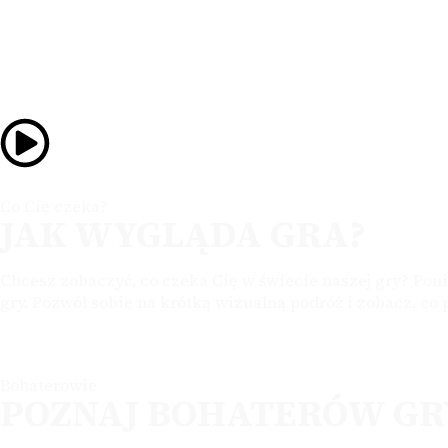
Co Cię czeka?
JAK WYGLĄDA GRA?
Chcesz zobaczyć, co czeka Cię w świecie naszej gry? Pon
gry. Pozwól sobie na krótką wizualną podróż i zobacz, co
Bohaterowie
POZNAJ BOHATERÓW GR