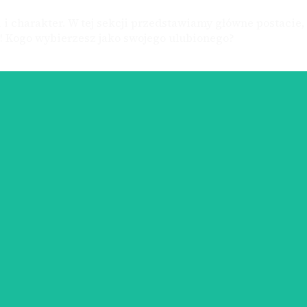
i charakter. W tej sekcji przedstawiamy główne postacie,
y! Kogo wybierzesz jako swojego ulubionego?