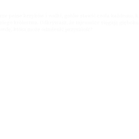
rze pełne krzyków i walki, gotów stawić czoła każdemu, k
łego królestwa. Odkrywasz, że tajemnice sięgają głęboko,
awdę, która może odmienić przyszłość?