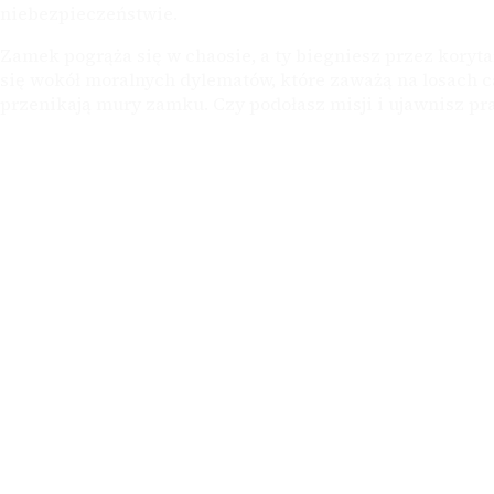
niebezpieczeństwie.
Zamek pogrąża się w chaosie, a ty biegniesz przez koryta
się wokół moralnych dylematów, które zaważą na losach ca
przenikają mury zamku. Czy podołasz misji i ujawnisz pr