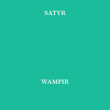
SATYR
radawny demon i ostatni z przedstawicieli dawno zapomnianej ras
SATYR
Poznaj postać
WAMPIR
rzerażająca istota o wygłodniałym spojrzeniu i bezdennym pragn
WAMPIR
Poznaj postać