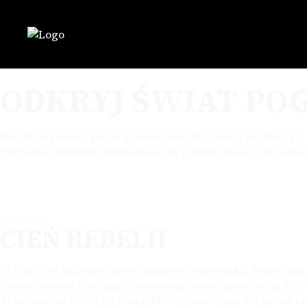
ODKRYJ ŚWIAT PO
Wejdź do świata, gdzie granica między rzeczywistością a
przynieść zarówno zbawienie, jak i zniszczenie. Czy odwa
Rune Ark
CIEŃ REBELII
W
Rune Ark
wcielasz się w młodego wojownika, który musi
intensywnego treningu z surowym ojcem, generałem królew
Rebeliantów Odciętej Dłoni, którzy przebijają się przez 