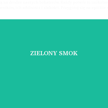
ną na drodze naszych bohaterów. Każdy potwór to unikalne
ników, ich zdolności i słabości. Przygotuj się na epickie
ZIELONY SMOK
 istota, uosabiająca zarówno mądrość, jak i śmiertelne niebezpie
ZIELONY SMOK
Poznaj postać