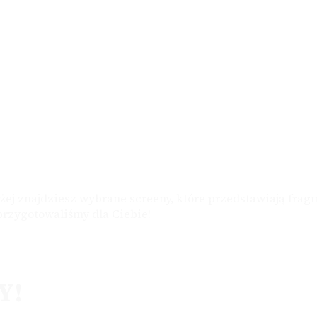
iżej znajdziesz wybrane screeny, które przedstawiają fra
 przygotowaliśmy dla Ciebie!
Y!