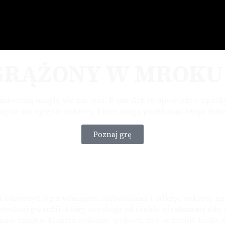
GRĄŻONY W MROKU
 mroczną magią się zaciera. Rune Ark to opowieść o upadł
żysz się zgłębić sekrety, które mogą pochłonąć twoją dus
Poznaj grę
 zmierzyć się z własnymi słabościami i odkryć sekrety m
skiej gwardii, który oczekuje od ciebie niezłomnej siły 
bramy zamku. Musisz dokonać wyboru, czy ochronić króla, 